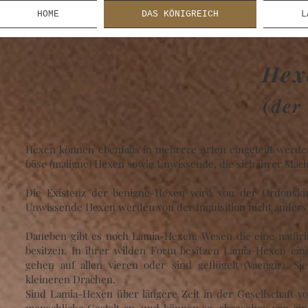
HOME
DAS KÖNIGREICH
L
Hex
(der
Hexen können ebenfalls in mehrere Arten eingeteilt werden
böse (maligne) Hexen sowie Unwissende, die sich ihrer Mach
Die Existenz der benigne-Hexen wird von der Ordonskirc
Unwissende Hexen werden von der Inquisition nicht anders 
Daneben gibt es noch Lamia-Hexen. Wesen die eine natü
besitzen. In ihrer wilden Form besitzen Lamia-Hexen eine
gehen auf allen vieren oder sind geflügelt (Vaengir). 
kleineren Drachen.
Sind Lamia-Hexen über längere Zeit in der Gesellschaft v