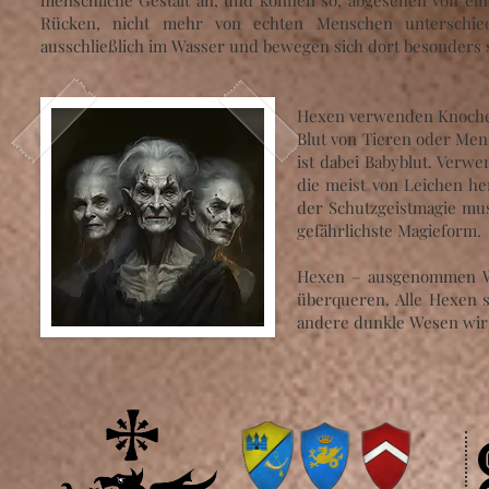
menschliche Gestalt an, und können so, abgesehen von e
Rücken, nicht mehr von echten Menschen unterschie
ausschließlich im Wasser und bewegen sich dort besonders s
Hexen verwenden Knochen-
Blut von Tieren oder Men
ist dabei Babyblut. Verw
die meist von Leichen h
der Schutzgeistmagie muss
gefährlichste Magieform.
Hexen – ausgenommen Wa
überqueren. Alle Hexen s
andere dunkle Wesen wir