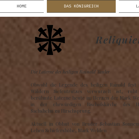
HOME
DAS KÖNIGREICH
L
Reliquie
Die Laterne des heiligen Rainald Tauler
Obwohl die Legende des heiligen Rainald fest 
Wäldern Siefentrutzes verwurzelt ist, ruht
berühmte Laterne heute im Herzen der Mark We
in der ehrwürdigen Bischofskirche des He
Sachshelm zu Hirschsprung.
Aktuell in Obhut von Bruder Sebastian Sonnens
Lehen Schiefershöhe, Mark Welden