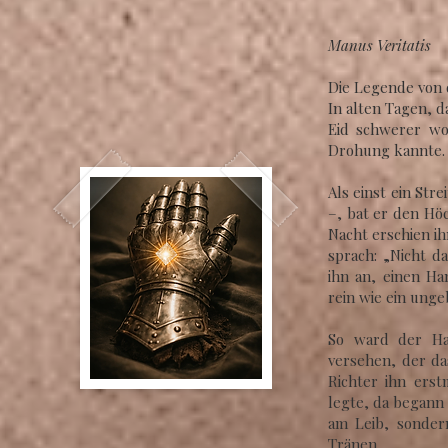
Manus Veritatis
Die Legende von 
In alten Tagen, 
Eid schwerer wo
Drohung kannte. 
Als einst ein Str
–, bat er den Hö
Nacht erschien i
sprach: „Nicht d
ihn an, einen H
rein wie ein ung
So ward der Ha
versehen, der da
Richter ihn erst
legte, da begann
am Leib, sonder
Tränen.